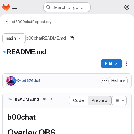
Homepage
Skip to main content
Search or go to…
M
net7
B00chat
Repository
main
b00chat
README.md
README.md
Edit
Fi
History
bd676dc5
README.md
303 B
Table o
Code
Preview
b00chat
Overlay OBS