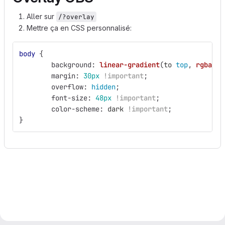
Aller sur
/?overlay
Mettre ça en CSS personnalisé:
body
{
background
:
linear-gradient
(
to
top
,
rgba
(
0
,
margin
:
30px
!important
;
overflow
:
hidden
;
font-size
:
48px
!important
;
color-scheme
:
dark
!important
;
}